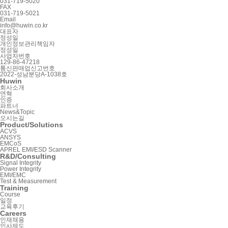
031-719-5020
FAX
031-719-5021
Email
info@huwin.co.kr
대표자
정성일
개인정보관리책임자
정성일
사업자번호
129-86-47218
통신판매업신고번호
2022-성남분당A-1038호
Huwin
회사소개
연혁
인증
파트너
News&Topic
오시는길
Product/Solutions
ACVS
ANSYS
EMCoS
APREL EMI/ESD Scanner
R&D/Consulting
Signal Integrity
Power Integrity
EMI/EMC
Test & Measurement
Training
Course
일정
교육후기
Careers
인재채용
인사제도