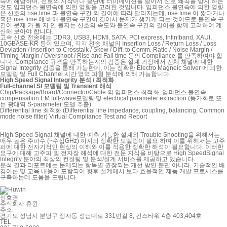
속에 해당하며, 선로의 시작이나 끝단에 터미네이션을 달아서
신호 왜곡을 방지 하는
것도 임피던스 불연속에 의한 영향을 고려한 것입니다. 임피던스 불연속에 의한 영향
은 신호의 rise time 과 불연속 구간 의 길이에 따라 달라지는데,
rise time 이 짧다거나
혹은 rise time 에 비해 불연속 구간이 길어서 문제가 생기게 되는 것이므로 불연속 구
간이 문제 가 될 지 안 될지는 신호의 속도와 불연속 구간의 길이를 함께 고려하여 계
산해 보아야 합니다.
고속 신호 전송에는 DDR3, USB3, HDMI, SATA, PCI express, Infiniband, XAUI,
10GBASE-KR 등이 있으며, 각각 전송 채널의 Insertion Loss / Return Loss / Loss
Deviation / Insertion to Crosstalk / Skew / Diff. to Comm. Ratio / Noise Margin /
Timing Margin / Overshoot / Rise and Fall time 등의 Compliance 를 만족하여야 합
니다.
Compliance 규격을 만족하는지의 검증은 설계 과정에서 전체 채널에 대한
Signal Integrity 검증을 통해 가능한데, 이는 정확한 Electro Magneic Solver 에 의한
모델링 및 Full Channel 시간 영역 파형 분석에 의해 가능합니다.
High Speed Signal Integrity 분석 / 최적화
Full-channel SI 모델링 및 Transient 해석
Chip/Package/Board/Connector/Cable 의 임피던스 최적화,
임피던스 불연속
compensation EM full-wave모델링 및
electrical parameter extraction (등가회로 또
는 광대역 S-parameter 모델 추출)
Differential line 최적화 (Differential line impedance, coupling, balancing,
Common
mode noise filter) Virtual Compliance Test and Report
High Speed Signal 채널에 대한 예측 가능한 설계와 Trouble Shooting을 위해서는
매우 높은 주파수 (~수십GHz) 까지의 정확한 모델링이 필요 하며
이를 위해서는 고주
파에 대한 전자기적인 현상의 이해와 이를 적용한 정확한 해석이 필요합니다.
이러한
요구에 대해 고주파 및 전자장 해석에 대한 전문 지식을 바탕으로 High SpeedSignal
Integrity 분야의 최상의 컨설팅 및 분석/설계 서비스를 제공하고 있습니다.
분석 결과 리포트에는 문제되는 항목별 권장되는 개선 방안 뿐만 아니라,
기술적인 배
경이론 및 교육 내용이 포함되어 향후 설계에서 보다 효율적인 제품 개발 프로세스를
구축하는데 도움을 드립니다.
상호명
주식회사 휴윈
주소
경기도 성남시 분당구 정자동 성남대로 331번길 8, 킨스타워 4층 403,404호
TEL