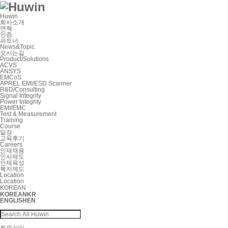
Huwin
회사소개
연혁
인증
파트너
News&Topic
오시는길
Product/Solutions
ACVS
ANSYS
EMCoS
APREL EMI/ESD Scanner
R&D/Consulting
Signal Integrity
Power Integrity
EMI/EMC
Test & Measurement
Training
Course
일정
교육후기
Careers
인재채용
인사제도
인재육성
복지제도
Location
Location
KOREAN
KOREAN
KR
ENGLISH
EN
회원가입