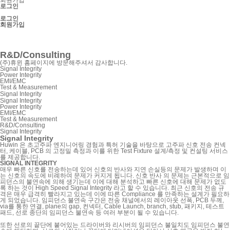
로그인
로그인
회원가입
SnpView.com
CAD Exchanger
R&D/Consulting
(주)휴윈 홈페이지에 방문해주셔서 감사합니다.
Signal Integrity
Power Integrity
EMI/EMC
Test & Measurement
Signal Integrity
Signal Integrity
Power Integrity
EMI/EMC
Test & Measurement
R&D/Consulting
Signal Integrity
Signal Integrity
Huwin 은 초고주파 엔지니어링 경험과 특허 기술을 바탕으로 고주파 신호 전송 컨넥
터, 케이블, PCB 의 고정밀 측정과
이를 위한 Test Fixture 설계/측정 및 컨설팅 서비스
를 제공합니다.
SIGNAL INTEGRITY
매우 빠른 신호를 전송하는데 있어 신호의 반사와 지연 손실등의 문제가 발생하며 이
는 신호의 속도에 비례하여 문제가 커지게 됩니다.
신호 반사 의 문제는 근본적으로 임
피던스의 불연속에 의해 생기는데 이에 대해 분석하고 빠른 신호에 대해 문제가 없도
록 하는 것이 High Speed Signal Integrity 라고 할 수 있습니다.
최근 신호의 전송 규
격은 매우 급격히 빨라지고 있는데 이에 따른 Compliance 를 만족하는 설계가 필요하
게 되었습니다.
임피던스 불연속 구간은 전송 채널에서의 레이아웃 선폭, PCB 두께,
via를 통한 연결, plane의 gap, 컨넥터, Cable Launch, branch, stub, 패키지, 테스트
패드,
선로 종단의 임피던스 불연속 등 여러 부분이 될 수 있습니다.
또한 선로의 끝단에 붙어있는 드라이버와 리시버의 임피던스 불일치도 임피던스 불연