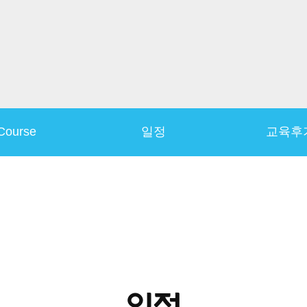
Course
일정
교육후