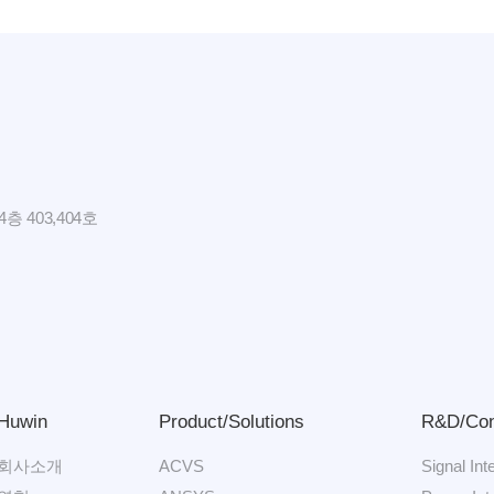
 403,404호
Huwin
Product/Solutions
R&D/Con
회사소개
ACVS
Signal Inte