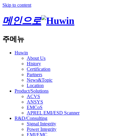
Skip to content
메인으로
주메뉴
Huwin
About Us
History
Certification
Partners
News&Topic
Location
Product/Solutions
ACVS
ANSYS
EMCoS
APREL EMI/ESD Scanner
R&D/Consulting
Signal Integrity
Power Integrity
EMI/EMC