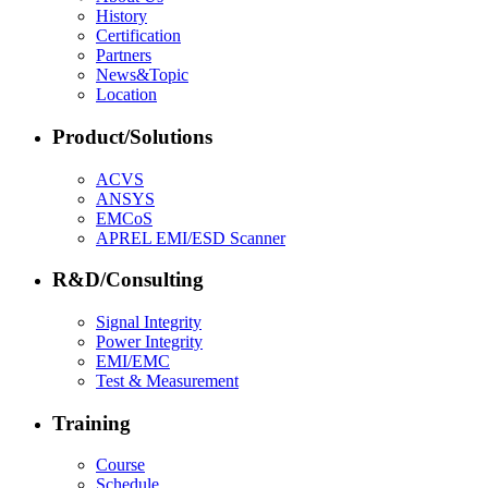
History
Certification
Partners
News&Topic
Location
Product/Solutions
ACVS
ANSYS
EMCoS
APREL EMI/ESD Scanner
R&D/Consulting
Signal Integrity
Power Integrity
EMI/EMC
Test & Measurement
Training
Course
Schedule