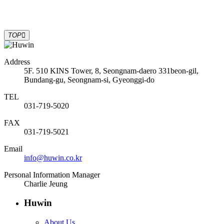
TOP
Address
5F. 510 KINS Tower, 8, Seongnam-daero 331beon-gil,
Bundang-gu, Seongnam-si, Gyeonggi-do
TEL
031-719-5020
FAX
031-719-5021
Email
info@huwin.co.kr
Personal Information Manager
Charlie Jeung
Huwin
About Us