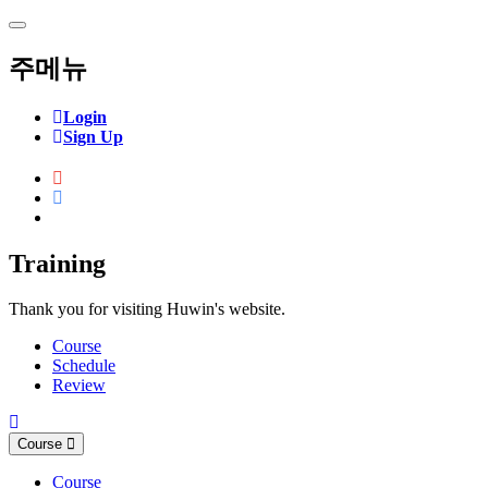
주메뉴
Login
Sign Up
SnpView.com
Training
Thank you for visiting Huwin's website.
Course
Schedule
Review
Course
Course