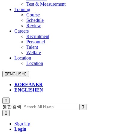
Test & Measurement
Training
Course
Schedule
Review
Careers
Recruitment
Personnel
Talent
Welfare
Location
Location
ENGLISH
KOREAN
KR
ENGLISH
EN
통합검색
Sign Up
Login