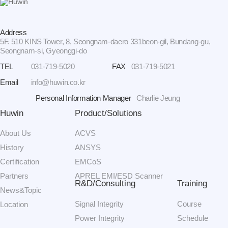
Address
5F. 510 KINS Tower, 8, Seongnam-daero 331beon-gil, Bundang-gu,
Seongnam-si, Gyeonggi-do
TEL
031-719-5020
FAX
031-719-5021
Email
info@huwin.co.kr
Personal Information Manager
Charlie Jeung
Huwin
Product/Solutions
About Us
ACVS
History
ANSYS
Certification
EMCoS
Partners
APREL EMI/ESD Scanner
R&D/Consulting
Training
News&Topic
Signal Integrity
Course
Location
Power Integrity
Schedule