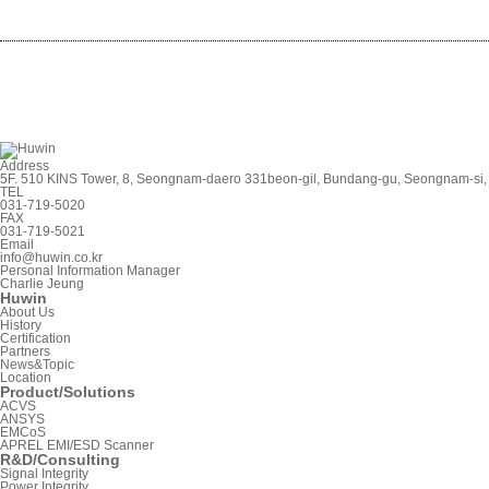
Address
5F. 510 KINS Tower, 8, Seongnam-daero 331beon-gil, Bundang-gu, Seongnam-si
TEL
031-719-5020
FAX
031-719-5021
Email
info@huwin.co.kr
Personal Information Manager
Charlie Jeung
Huwin
About Us
History
Certification
Partners
News&Topic
Location
Product/Solutions
ACVS
ANSYS
EMCoS
APREL EMI/ESD Scanner
R&D/Consulting
Signal Integrity
Power Integrity