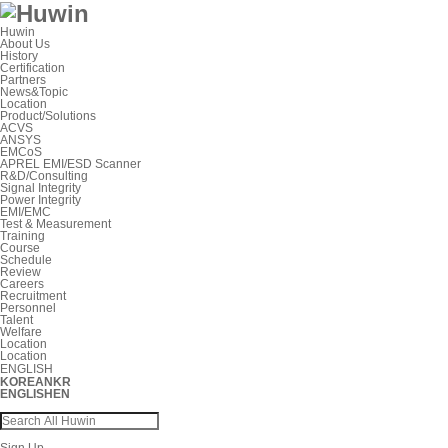
Huwin
About Us
History
Certification
Partners
News&Topic
Location
Product/Solutions
ACVS
ANSYS
EMCoS
APREL EMI/ESD Scanner
R&D/Consulting
Signal Integrity
Power Integrity
EMI/EMC
Test & Measurement
Training
Course
Schedule
Review
Careers
Recruitment
Personnel
Talent
Welfare
Location
Location
ENGLISH
KOREAN
KR
ENGLISH
EN
Sign Up