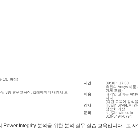
실습 1일 과정)
시간
09:30 ~ 17:30
휴윈의 Ansys 제
가세 포함)
스타워 3층 휴윈교육장, 엘레베이터 내려서 오
비용
대기업 고객은 Ansy
니다.
(휴윈 교육에 참석을
강사
Huwin SI/PI/EMI
정승화 과장
문의
shj@huwin.co.kr
010-5494-6794
의 Power Integrity 분석을 위한 분석 실무 실습 교육입니다. 고 사양 