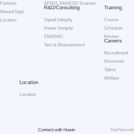
Partners
APREL EMI/ESD Scanner
R&D/Consulting
Training
News&Topic
Signal Integrity
Course
Location
Power Integrity
Schedule
EMI/EMC
Review
Careers
Test & Measurement
Recruitment
Personnel
Talent
Welfare
Location
Location
Connect with Huwin
SnpView.com