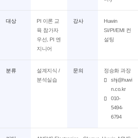
대상
PI 이론 교
강사
Huwin
육 참가자
SI/PI/EMI 컨
우선, PI 엔
설팅
지니어
분류
설계지식 /
문의
정승화 과장
분석실습
shj@huwi
n.co.kr
010-
5494-
6794