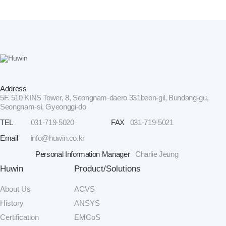
Address
5F. 510 KINS Tower, 8, Seongnam-daero 331beon-gil, Bundang-gu,
Seongnam-si, Gyeonggi-do
TEL
031-719-5020
FAX
031-719-5021
Email
info@huwin.co.kr
Personal Information Manager
Charlie Jeung
Huwin
Product/Solutions
About Us
ACVS
History
ANSYS
Certification
EMCoS