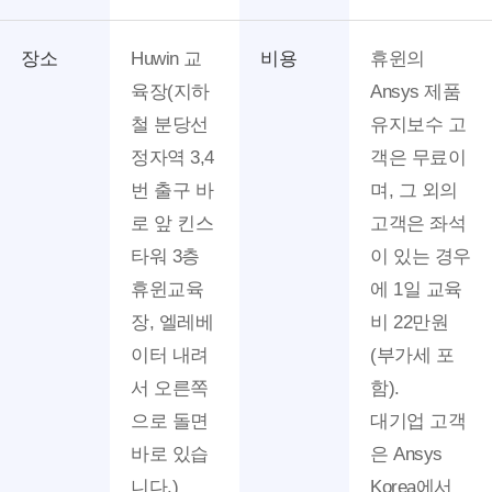
장소
Huwin 교
비용
휴윈의
육장(지하
Ansys 제품
철 분당선
유지보수 고
정자역 3,4
객은 무료이
번 출구 바
며, 그 외의
로 앞 킨스
고객은 좌석
타워 3층
이 있는 경우
휴윈교육
에 1일 교육
장, 엘레베
비 22만원
이터 내려
(부가세 포
서 오른쪽
함).
으로 돌면
대기업 고객
바로 있습
은 Ansys
니다.)
Korea에서