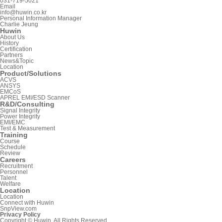
031-719-5021
Email
info@huwin.co.kr
Personal Information Manager
Charlie Jeung
Huwin
About Us
History
Certification
Partners
News&Topic
Location
Product/Solutions
ACVS
ANSYS
EMCoS
APREL EMI/ESD Scanner
R&D/Consulting
Signal Integrity
Power Integrity
EMI/EMC
Test & Measurement
Training
Course
Schedule
Review
Careers
Recruitment
Personnel
Talent
Welfare
Location
Location
Connect with Huwin
SnpView.com
Privacy Policy
Copyright © Huwin. All Rights Reserved.