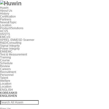
Huwin
About Us
History
Certification
Partners
News&Topic
Location
Product/Solutions
ACVS
ANSYS
EMCoS
APREL EMI/ESD Scanner
R&D/Consulting
Signal Integrity
Power Integrity
EMI/EMC
Test & Measurement
Training
Course
Schedule
Review
Careers
Recruitment
Personnel
Talent
Welfare
Location
Location
ENGLISH
KOREAN
KR
ENGLISH
EN
Sign Up