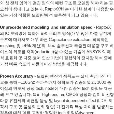
와 칩 전체 영역에 걸친 임의의 패턴 구조를 모델링 해야 하는 필
요성이 증대되고 있는데, RaptorX/H 는 이러한 설계에 대응할 수
있는 가장 적합한 모델링/해석 솔루션이 되고 있습니다.
Unprecedented modeling and simulation speed
- RaptorX
의 IC 모델링에 특화된 하이브리드 방식(매우 많은 다층 유전체
구조에 대해서도 매우 빠른 Capacitance extraction, 최적화된
meshing 및 L/R/k 계산)의 해석 솔루션과 추출된 대용량 구조 베
이스의 회로를 축약(reduction)할 수 있는 기술에 ANSYS 의 해
석 효율화 및 다중 코어 연산 기법이 결합하여 전자장 해석 중에
가장 빠른 속도의 시뮬레이션 방법을 제공합니다.
Proven Accuracy
- 모델링 엔진의 정확도는 실제 측정과의 비
교를 통해 ~110Ghz 주파수까지 정확도가 검증되었고, 3000 종
이상의 반도체 공정 tech. node에 대한 검증된 tech 화일을 제공
해 오고 있습니다. 특히 High-end nm CMOS 공정과 같이 비선형
다층 유전체와 비균질 물성 및 layout dependent effect (LDE- 제
작시 구조 및 물성의 변화 영향) 가 전기적 특성 차이를 발생하는
경우에 대해 이를 고려한 정밀한 tech 화일(
A
dvanced