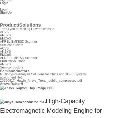
Login
Login
Sign Up
SnpView.com
Product/Solutions
Thank you for visiting Huwin's website.
ACVS
ANSYS
EMCoS
APREL EMI/ESD Scanner
Semiconductors
ACVS
ANSYS
EMCoS
APREL EMI/ESD Scanner
Product/Solutions
ANSYS
Semiconductors
Semiconductors
Multiphysics Analysis Solutions for Chips and 3D-IC Systems
attachment file1
20250417_Huwin_Ansys_Trend_public_compressed.pdf
Ansys RaptorH
High-Capacity
Electromagnetic Modeling Engine for