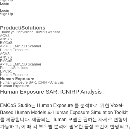
Login
Login
Sign Up
SnpView.com
Product/Solutions
Thank you for visiting Huwin's website.
ACVS
ANSYS
EMCoS
APREL EMI/ESD Scanner
Human Exposure
ACVS
ANSYS
EMCoS
APREL EMI/ESD Scanner
Product/Solutions
EMCoS
Human Exposure
Human Exposure
Human Exposure SAR, ICNIRP Analysis
Human Exposure
Human Exposure SAR, ICNIRP Analysis :
EMCoS Studio는 Human Exposure 를 분석하기 위한 Voxel-
Based Human Models 와 Human Exposure Simulation Toolkit
를 제공합니다. 제공되는 Human 모델은 원하는 자세로 변형이
가능하고, 이 때 각 부위별 분석에 필요한 물성 조건이 반영되고,