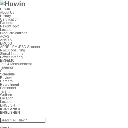
Huwin
About Us
History
Certification
Partners
News&Topic
Location
Product/Solutions
ACVS
ANSYS
EMCoS
APREL EMI/ESD Scanner
R&D/Consulting
Signal Integrity
Power Integrity
EMI/EMC
Test & Measurement
Training
Course
Schedule
Review
Careers
Recruitment
Personnel
Talent
Welfare
Location
Location
ENGLISH
KOREAN
KR
ENGLISH
EN
Sign Up