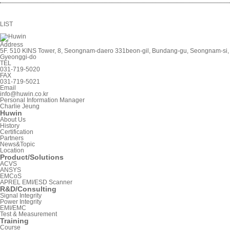
LIST
Address
5F. 510 KINS Tower, 8, Seongnam-daero 331beon-gil, Bundang-gu, Seongnam-si,
Gyeonggi-do
TEL
031-719-5020
FAX
031-719-5021
Email
info@huwin.co.kr
Personal Information Manager
Charlie Jeung
Huwin
About Us
History
Certification
Partners
News&Topic
Location
Product/Solutions
ACVS
ANSYS
EMCoS
APREL EMI/ESD Scanner
R&D/Consulting
Signal Integrity
Power Integrity
EMI/EMC
Test & Measurement
Training
Course