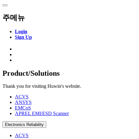
주메뉴
Login
Sign Up
SnpView.com
Product/Solutions
Thank you for visiting Huwin's website.
ACVS
ANSYS
EMCoS
APREL EMI/ESD Scanner
Electronics Reliability
ACVS