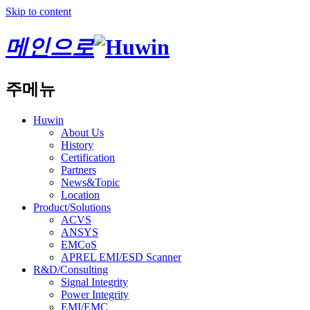
Skip to content
메인으로
주메뉴
Huwin
About Us
History
Certification
Partners
News&Topic
Location
Product/Solutions
ACVS
ANSYS
EMCoS
APREL EMI/ESD Scanner
R&D/Consulting
Signal Integrity
Power Integrity
EMI/EMC