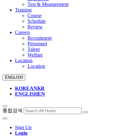
Test & Measurement
Training
Course
Schedule
Review
Careers
Recruitment
Personnel
Talent
Welfare
Location
Location
ENGLISH
KOREAN
KR
ENGLISH
EN
통합검색
Sign Up
Login